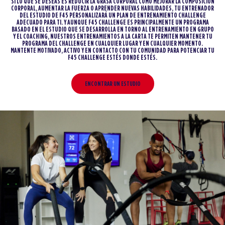
SI LO QUE SE DESEAS ES REDUCIR LA GRASA CORPORAL COMO MEJORAR LA COMPOSICIÓN
CORPORAL, AUMENTAR LA FUERZA O APRENDER NUEVAS HABILIDADES, TU ENTRENADOR
DEL ESTUDIO DE F45 PERSONALIZARÁ UN PLAN DE ENTRENAMIENTO CHALLENGE
ADECUADO PARA TI. Y AUNQUE F45 CHALLENGE ES PRINCIPALMENTE UN PROGRAMA
BASADO EN EL ESTUDIO QUE SE DESARROLLA EN TORNO AL ENTRENAMIENTO EN GRUPO
Y EL COACHING, NUESTROS ENTRENAMIENTOS A LA CARTA TE PERMITEN MANTENER TU
PROGRAMA DEL CHALLENGE EN CUALQUIER LUGAR Y EN CUALQUIER MOMENTO.
MANTENTE MOTIVADO, ACTIVO Y EN CONTACTO CON TU COMUNIDAD PARA POTENCIAR TU
F45 CHALLENGE ESTÉS DONDE ESTÉS.
ENCONTRAR UN ESTUDIO