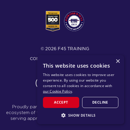
© 2026 F45 TRAINING
CONDICIONES Y DIVULGACIONES
×
This website uses cookies
POLÍTICA DE PRIVACIDAD
This website uses cookies to improve user
experience. By using our website you
CHANGE REGION
consent to all cookies in accordance with
our Cookie Policy
.
ACCEPT
DECLINE
Proudly part of the FIT House of Brands - a global
ecosystem of fitness, recovery, and wellness modalities
SHOW DETAILS
serving approximately 1,500 franchises.
Learn more
STRICTLY NECESSARY