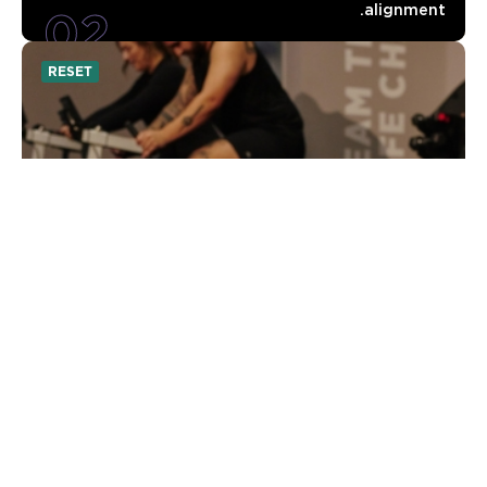
02
alignment.
RESET
UNLOCKED
UNLOCKED focuses on creating space and