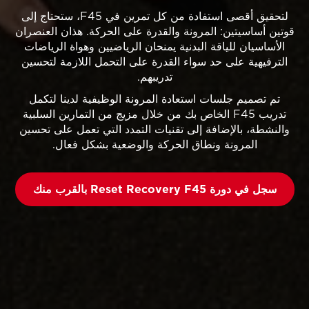
لتحقيق أقصى استفادة من كل تمرين في F45، ستحتاج إلى
قوتين أساسيتين: المرونة والقدرة على الحركة. هذان العنصران
الأساسيان للياقة البدنية يمنحان الرياضيين وهواة الرياضات
الترفيهية على حد سواء القدرة على التحمل اللازمة لتحسين
تدريبهم.
تم تصميم جلسات استعادة المرونة الوظيفية لدينا لتكمل
تدريب F45 الخاص بك من خلال مزيج من التمارين السلبية
والنشطة، بالإضافة إلى تقنيات التمدد التي تعمل على تحسين
المرونة ونطاق الحركة والوضعية بشكل فعال.
سجل في دورة Reset Recovery F45 بالقرب منك