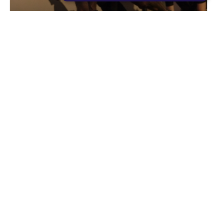
STRICTLY NECESSARY
PERFORMANCE
TARGETING
Varsity
FUNCTIONALITY
Varsity is the ultimate cardio test. Combining
various cardio timings into one workout, Varsity
will test anyone’s cardio threshold. Three laps, all
with different timings, make this an extremely
04
innovative and enjoyable cardio blast.
CARDIO