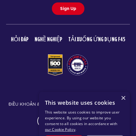
Sign Up
HỎI ĐÁP
NGHỀ NGHIỆP
TẢI XUỐNG ỨNG DỤNG F45
© 2026 F45 TRAINING
×
This website uses cookies
ĐIỀU KHOẢN & TIẾT LỘ
CHÍNH SÁCH QUYỀN RIÊNG TƯ
This website uses cookies to improve user
experience. By using our website you
CHANGE REGION
consent to all cookies in accordance with
our Cookie Policy
.