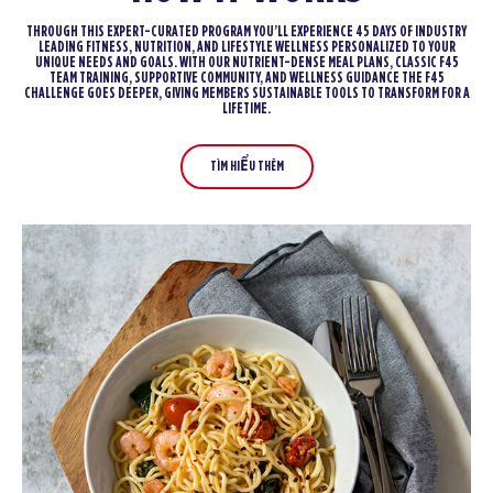
THROUGH THIS EXPERT-CURATED PROGRAM YOU’LL EXPERIENCE 45 DAYS OF INDUSTRY
LEADING FITNESS, NUTRITION, AND LIFESTYLE WELLNESS PERSONALIZED TO YOUR
UNIQUE NEEDS AND GOALS. WITH OUR NUTRIENT-DENSE MEAL PLANS, CLASSIC F45
TEAM TRAINING, SUPPORTIVE COMMUNITY, AND WELLNESS GUIDANCE THE F45
CHALLENGE GOES DEEPER, GIVING MEMBERS SUSTAINABLE TOOLS TO TRANSFORM FOR A
LIFETIME.
TÌM HIỂU THÊM